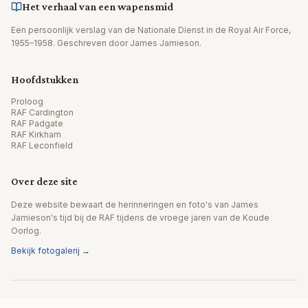
Het verhaal van een wapensmid
Een persoonlijk verslag van de Nationale Dienst in de Royal Air Force,
1955–1958. Geschreven door James Jamieson.
Hoofdstukken
Proloog
RAF Cardington
RAF Padgate
RAF Kirkham
RAF Leconfield
Over deze site
Deze website bewaart de herinneringen en foto's van James
Jamieson's tijd bij de RAF tijdens de vroege jaren van de Koude
Oorlog.
Bekijk fotogalerij →
© 2026 James Jamieson. Alle rechten voorbehouden.