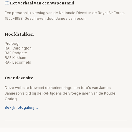
Het verhaal van een wapensmid
Een persoonlijk verslag van de Nationale Dienst in de Royal Air Force,
1955–1958. Geschreven door James Jamieson.
Hoofdstukken
Proloog
RAF Cardington
RAF Padgate
RAF Kirkham
RAF Leconfield
Over deze site
Deze website bewaart de herinneringen en foto's van James
Jamieson's tijd bij de RAF tijdens de vroege jaren van de Koude
Oorlog.
Bekijk fotogalerij →
© 2026 James Jamieson. Alle rechten voorbehouden.