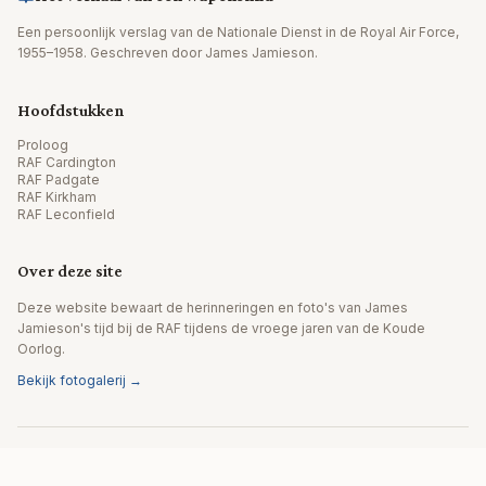
Een persoonlijk verslag van de Nationale Dienst in de Royal Air Force,
1955–1958. Geschreven door James Jamieson.
Hoofdstukken
Proloog
RAF Cardington
RAF Padgate
RAF Kirkham
RAF Leconfield
Over deze site
Deze website bewaart de herinneringen en foto's van James
Jamieson's tijd bij de RAF tijdens de vroege jaren van de Koude
Oorlog.
Bekijk fotogalerij →
© 2026 James Jamieson. Alle rechten voorbehouden.
Website door Editpath.ai