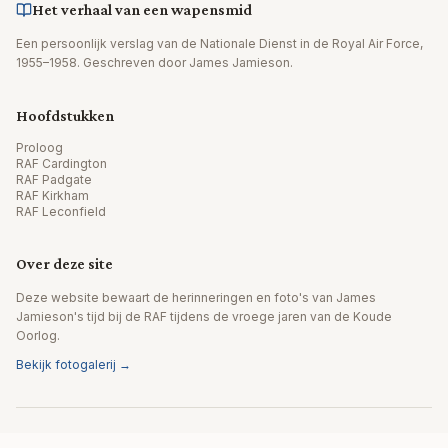
Het verhaal van een wapensmid
Een persoonlijk verslag van de Nationale Dienst in de Royal Air Force,
1955–1958. Geschreven door James Jamieson.
Hoofdstukken
Proloog
RAF Cardington
RAF Padgate
RAF Kirkham
RAF Leconfield
Over deze site
Deze website bewaart de herinneringen en foto's van James
Jamieson's tijd bij de RAF tijdens de vroege jaren van de Koude
Oorlog.
Bekijk fotogalerij →
© 2026 James Jamieson. Alle rechten voorbehouden.