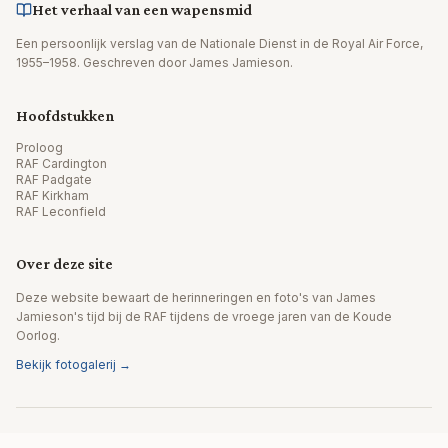
Het verhaal van een wapensmid
Een persoonlijk verslag van de Nationale Dienst in de Royal Air Force,
1955–1958. Geschreven door James Jamieson.
Hoofdstukken
Proloog
RAF Cardington
RAF Padgate
RAF Kirkham
RAF Leconfield
Over deze site
Deze website bewaart de herinneringen en foto's van James
Jamieson's tijd bij de RAF tijdens de vroege jaren van de Koude
Oorlog.
Bekijk fotogalerij →
© 2026 James Jamieson. Alle rechten voorbehouden.