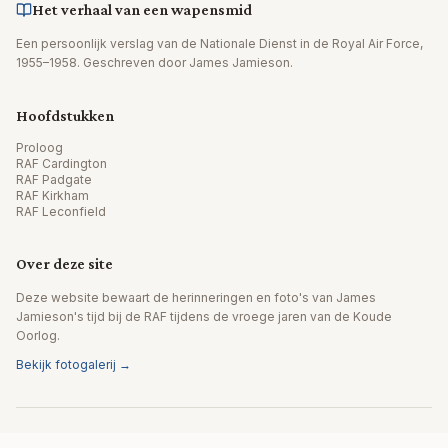
Het verhaal van een wapensmid
Een persoonlijk verslag van de Nationale Dienst in de Royal Air Force,
1955–1958. Geschreven door James Jamieson.
Hoofdstukken
Proloog
RAF Cardington
RAF Padgate
RAF Kirkham
RAF Leconfield
Over deze site
Deze website bewaart de herinneringen en foto's van James
Jamieson's tijd bij de RAF tijdens de vroege jaren van de Koude
Oorlog.
Bekijk fotogalerij →
© 2026 James Jamieson. Alle rechten voorbehouden.