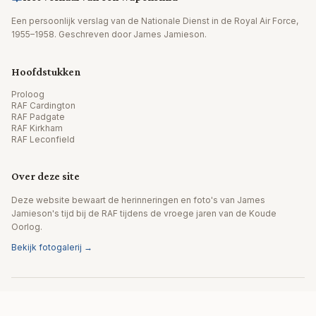
Een persoonlijk verslag van de Nationale Dienst in de Royal Air Force,
1955–1958. Geschreven door James Jamieson.
Hoofdstukken
Proloog
RAF Cardington
RAF Padgate
RAF Kirkham
RAF Leconfield
Over deze site
Deze website bewaart de herinneringen en foto's van James
Jamieson's tijd bij de RAF tijdens de vroege jaren van de Koude
Oorlog.
Bekijk fotogalerij →
© 2026 James Jamieson. Alle rechten voorbehouden.
Website door Editpath.ai