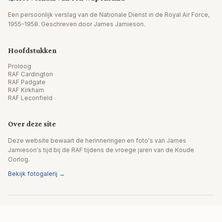
Een persoonlijk verslag van de Nationale Dienst in de Royal Air Force,
1955–1958. Geschreven door James Jamieson.
Hoofdstukken
Proloog
RAF Cardington
RAF Padgate
RAF Kirkham
RAF Leconfield
Over deze site
Deze website bewaart de herinneringen en foto's van James
Jamieson's tijd bij de RAF tijdens de vroege jaren van de Koude
Oorlog.
Bekijk fotogalerij →
© 2026 James Jamieson. Alle rechten voorbehouden.
Website door Editpath.ai