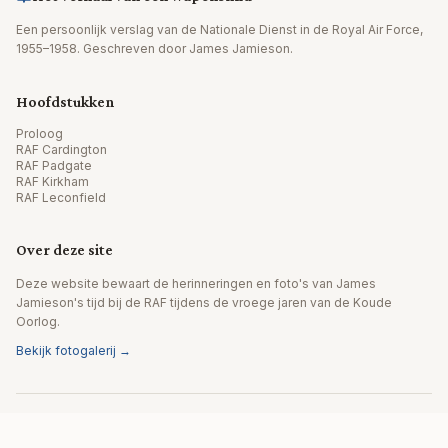
Een persoonlijk verslag van de Nationale Dienst in de Royal Air Force,
1955–1958. Geschreven door James Jamieson.
Hoofdstukken
Proloog
RAF Cardington
RAF Padgate
RAF Kirkham
RAF Leconfield
Over deze site
Deze website bewaart de herinneringen en foto's van James
Jamieson's tijd bij de RAF tijdens de vroege jaren van de Koude
Oorlog.
Bekijk fotogalerij →
© 2026 James Jamieson. Alle rechten voorbehouden.
Website door Editpath.ai