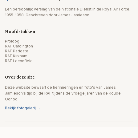
Een persoonlijk verslag van de Nationale Dienst in de Royal Air Force,
1955–1958. Geschreven door James Jamieson.
Hoofdstukken
Proloog
RAF Cardington
RAF Padgate
RAF Kirkham
RAF Leconfield
Over deze site
Deze website bewaart de herinneringen en foto's van James
Jamieson's tijd bij de RAF tijdens de vroege jaren van de Koude
Oorlog.
Bekijk fotogalerij →
© 2026 James Jamieson. Alle rechten voorbehouden.
Website door Editpath.ai