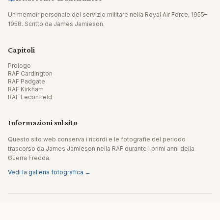
Un memoir personale del servizio militare nella Royal Air Force, 1955–
1958. Scritto da James Jamieson.
Capitoli
Prologo
RAF Cardington
RAF Padgate
RAF Kirkham
RAF Leconfield
Informazioni sul sito
Questo sito web conserva i ricordi e le fotografie del periodo
trascorso da James Jamieson nella RAF durante i primi anni della
Guerra Fredda.
Vedi la galleria fotografica →
© 2026 James Jamieson. Tutti i diritti riservati.
Sito realizzato da Editpath.ai