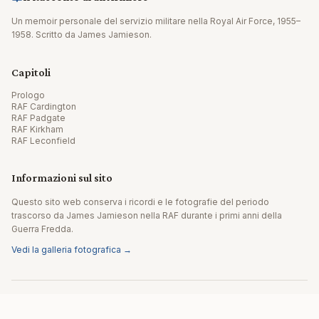
Un memoir personale del servizio militare nella Royal Air Force, 1955–
1958. Scritto da James Jamieson.
Capitoli
Prologo
RAF Cardington
RAF Padgate
RAF Kirkham
RAF Leconfield
Informazioni sul sito
Questo sito web conserva i ricordi e le fotografie del periodo
trascorso da James Jamieson nella RAF durante i primi anni della
Guerra Fredda.
Vedi la galleria fotografica →
© 2026 James Jamieson. Tutti i diritti riservati.
Sito realizzato da Editpath.ai