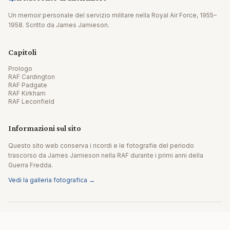
Un memoir personale del servizio militare nella Royal Air Force, 1955–
1958. Scritto da James Jamieson.
Capitoli
Prologo
RAF Cardington
RAF Padgate
RAF Kirkham
RAF Leconfield
Informazioni sul sito
Questo sito web conserva i ricordi e le fotografie del periodo
trascorso da James Jamieson nella RAF durante i primi anni della
Guerra Fredda.
Vedi la galleria fotografica →
© 2026 James Jamieson. Tutti i diritti riservati.
Sito realizzato da Editpath.ai