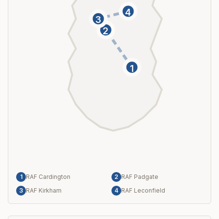
4
3
2
1
1
RAF Cardington
2
RAF Padgate
3
RAF Kirkham
4
RAF Leconfield