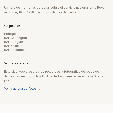
Un libro de memorias personal sobre el servicio nacional en la Royal
Air Force, 1955–1958. Escrito por James Jamieson.
Capítulos
Prólogo
RAF Cardington
RAF Padgate
RAF Kirkham
RAF Leconfield
Sobre este sitio
Este sitio web preserva los recuerdos y fotografías del paso de
James Jamieson por la RAF durante los primeros años de la Guerra
Fría.
Ver la galería de fotos →
© 2026 James Jamieson. Todos los derechos reservados.
Sitio web realizado por Editpath.ai