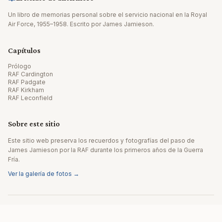
Un libro de memorias personal sobre el servicio nacional en la Royal
Air Force, 1955–1958. Escrito por James Jamieson.
Capítulos
Prólogo
RAF Cardington
RAF Padgate
RAF Kirkham
RAF Leconfield
Sobre este sitio
Este sitio web preserva los recuerdos y fotografías del paso de
James Jamieson por la RAF durante los primeros años de la Guerra
Fría.
Ver la galería de fotos →
© 2026 James Jamieson. Todos los derechos reservados.
Sitio web realizado por Editpath.ai