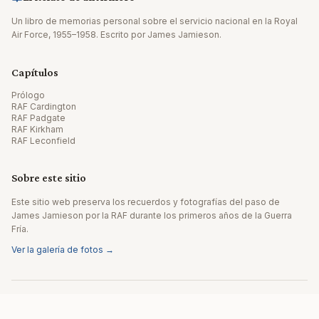
Un libro de memorias personal sobre el servicio nacional en la Royal
Air Force, 1955–1958. Escrito por James Jamieson.
Capítulos
Prólogo
RAF Cardington
RAF Padgate
RAF Kirkham
RAF Leconfield
Sobre este sitio
Este sitio web preserva los recuerdos y fotografías del paso de
James Jamieson por la RAF durante los primeros años de la Guerra
Fría.
Ver la galería de fotos →
© 2026 James Jamieson. Todos los derechos reservados.
Sitio web realizado por Editpath.ai