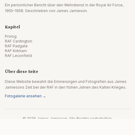
Ein persönlicher Bericht über den Wehrdienst in der Royal Air Force,
1955–1958. Geschrieben von James Jamieson.
Kapitel
Prolog
RAF Cardington
RAF Padgate
RAF Kirkham
RAF Leconfield
Über diese Seite
Diese Website bewahrt die Erinnerungen und Fotografien aus James
Jamiesons Zeit bei der RAF in den frühen Jahren des Kalten Krieges.
Fotogalerie ansehen →
© 2026 James Jamieson. Alle Rechte vorbehalten.
Website von Editpath.ai