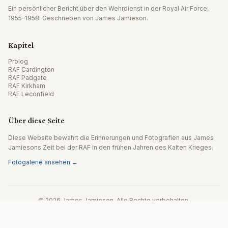
Ein persönlicher Bericht über den Wehrdienst in der Royal Air Force,
1955–1958. Geschrieben von James Jamieson.
Kapitel
Prolog
RAF Cardington
RAF Padgate
RAF Kirkham
RAF Leconfield
Über diese Seite
Diese Website bewahrt die Erinnerungen und Fotografien aus James
Jamiesons Zeit bei der RAF in den frühen Jahren des Kalten Krieges.
Fotogalerie ansehen →
© 2026 James Jamieson. Alle Rechte vorbehalten.
Website von Editpath.ai